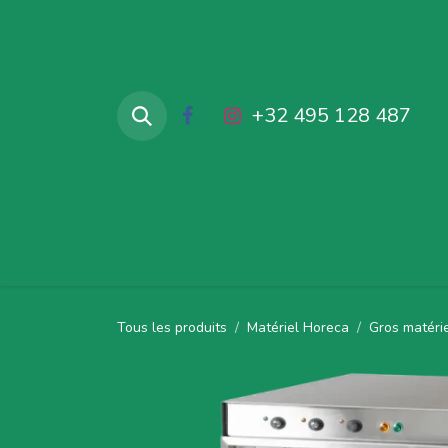
Se rendre au contenu
+32 495 128 487
Accueil
Produits en locations
Tous les produits
Matériel Horeca
Gros matéri