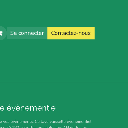
Se connecter
Contactez-nous
faq
lle évènementie
s de vos évènements. Ce lave vaisselle évènementiel
jusqu'à 180 assiettes en seulement 1H de temps.