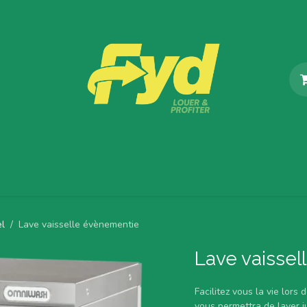
Catalogue
Nos Services
Blog
À propos de Fyd
el
Lave vaisselle évènementie
Lave vaisse
Facilitez vous la vie lor
vous permettra de laver 